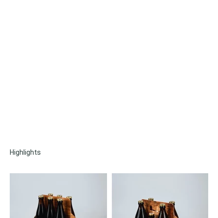
Krempelverpackungen
Stülpschachteln
Adventskalender
Lass mit uns deine Vision Wirklichkeit werden
Lass uns darüber sprechen