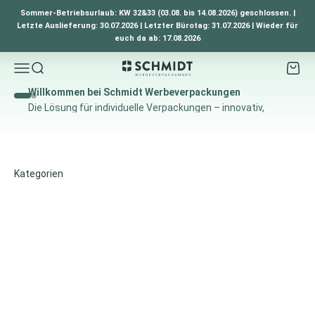
Zum Inhalt springen
Sommer-Betriebsurlaub: KW 32&33 (03.08. bis 14.08.2026) geschlossen. |
Letzte Auslieferung: 30.07.2026 | Letzter Bürotag: 31.07.2026 | Wieder für
euch da ab: 17.08.2026
Navigationsmenü öffnen
Suche öffnen
Waren
Schmidt Werbeverpackungen
Gehe zu Element 1
Gehe zu Element 2
Jetzt bestellen
Getränkeverpackungen
Faltschachteln
Displays und Aufsteller